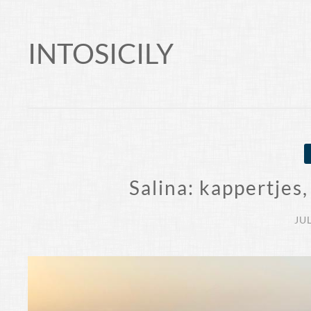
Skip
to
the brightest side of sicily
INTOSICILY
content
Salina: kappertjes,
JUL