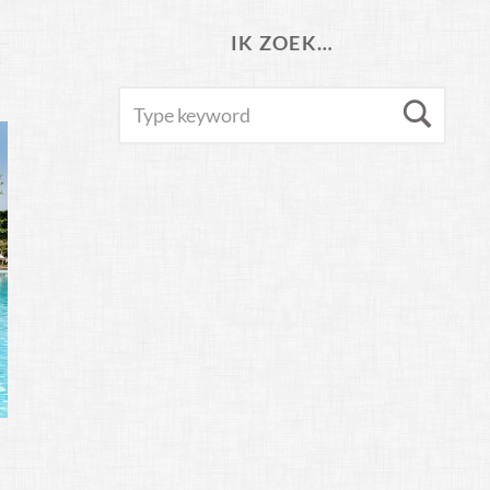
IK ZOEK…
SEARCH
Sea
FOR: